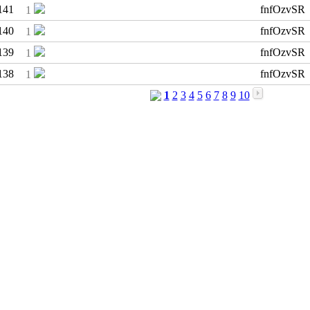
141
fnfOzvSR
1
140
fnfOzvSR
1
139
fnfOzvSR
1
138
fnfOzvSR
1
1
2
3
4
5
6
7
8
9
10