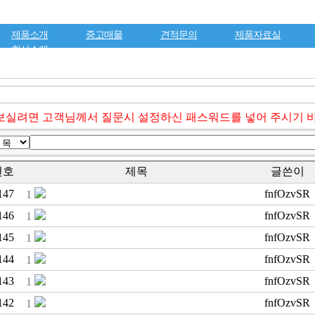
제품소개
중고매물
견적문의
제품자료실
회사소개
보실려면 고객님께서 질문시 설정하신 패스워드를 넣어 주시기 
번호
제목
글쓴이
147
fnfOzvSR
1
146
fnfOzvSR
1
145
fnfOzvSR
1
144
fnfOzvSR
1
143
fnfOzvSR
1
142
fnfOzvSR
1