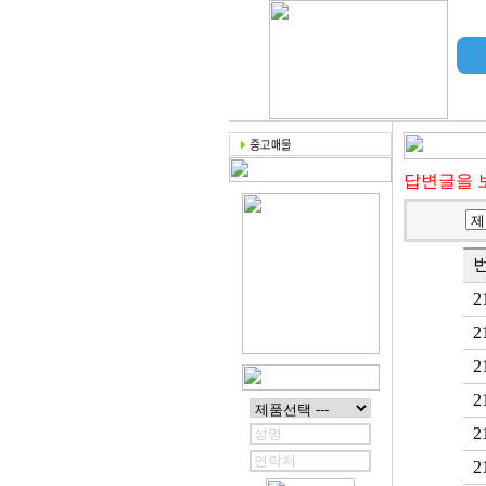
답변글을 
2
2
2
2
2
2