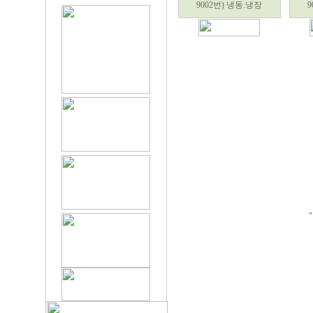
9002번) 냉동.냉장
9