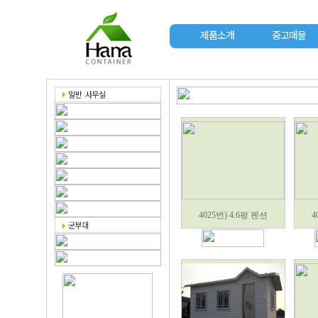
제품소개
중고매물
4025번) 4.6평 펜션
4