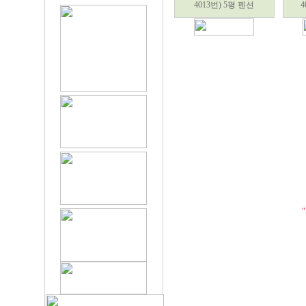
4013번) 5평 펜션
4